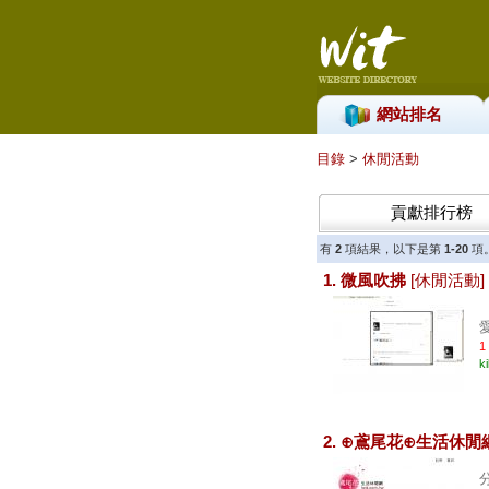
網站排名
目錄
>
休閒活動
貢獻排行榜
有
2
項結果，以下是第
1-20
項
1. 微風吹拂
[休閒活動]
愛
1
k
2. ⊕鳶尾花⊕生活休閒