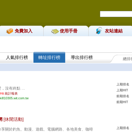
免費加入
使用手冊
友站連結
人氣排行榜
轉址排行榜
導出排行榜
總排
。
上期排名
，沒有終點 ...
上期HIT
 Hit
統計報表
前期排名
iki810305.wit.com.tw
前期HIT
網
[休閒活動]
上期排名
分享關於釣魚、動漫、遊戲、電腦網路、各地美食、咖啡