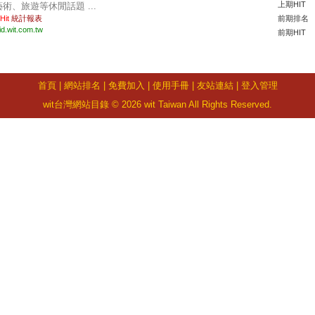
上期HIT
藝術、旅遊等休閒話題 ...
 Hit
統計報表
前期排名
id.wit.com.tw
前期HIT
首頁
|
網站排名
|
免費加入
|
使用手冊
|
友站連結
|
登入管理
wit台灣網站目錄 © 2026 wit Taiwan All Rights Reserved.