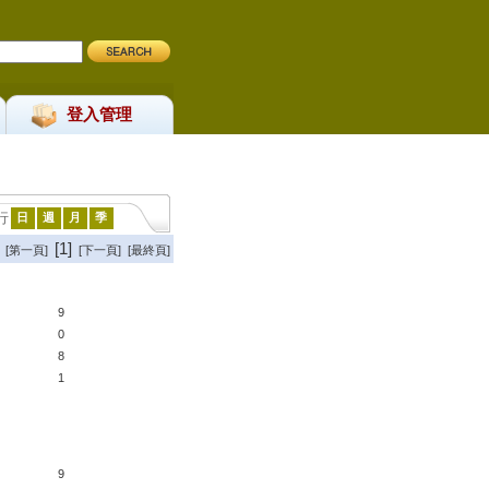
登入管理
行
日
週
月
季
[1]
[第一頁]
[下一頁] [最終頁]
9
0
8
1
9