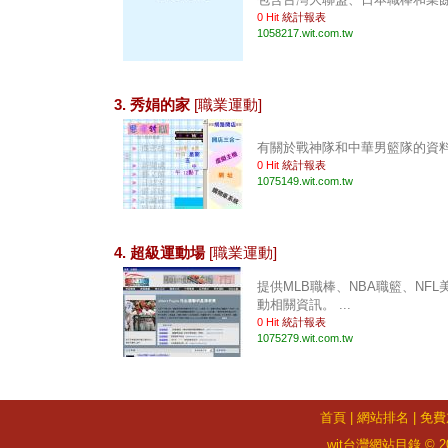
0 Hit
統計報表
1058217.wit.com.tw
3. 秀娟的家
[職業運動]
有關於戰神隊和中華男籃隊的資料。 
0 Hit
統計報表
1075149.wit.com.tw
4. 超級運動場
[職業運動]
提供MLB職棒、NBA職籃、NFL
動相關資訊。 ...
0 Hit
統計報表
1075279.wit.com.tw
首頁
|
網站排名
|
免費
wit台灣網站目錄 © 2026 