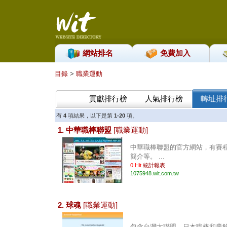
網站排名
免費加入
目錄
>
職業運動
貢獻排行榜
人氣排行榜
轉址排
有
4
項結果，以下是第
1-20
項。
1. 中華職棒聯盟
[職業運動]
中華職棒聯盟的官方網站，有賽
簡介等。 ...
0 Hit
統計報表
1075948.wit.com.tw
2. 球魂
[職業運動]
包含台灣大聯盟、日本職棒和業餘棒