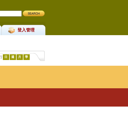
登入管理
行
日
週
月
季