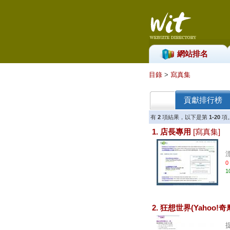
網站排名
目錄
>
寫真集
貢獻排行榜
有
2
項結果，以下是第
1-20
項
1. 店長專用
[寫真集]
0
1
2. 狂想世界(Yahoo!