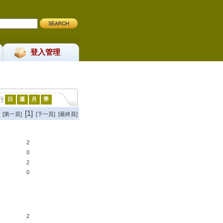
登入管理
行
日
週
月
季
[1]
[第一頁]
[下一頁] [最終頁]
2
0
2
0
2