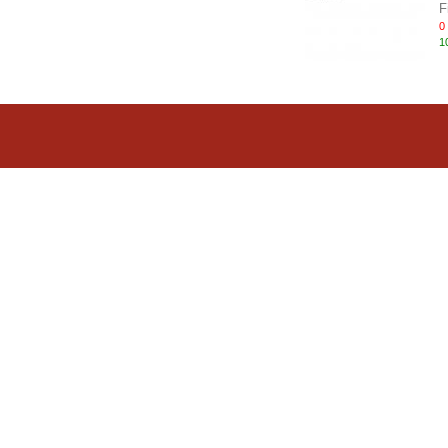
F
0
1