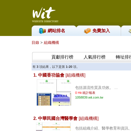
網站排名
免費加入
目錄
>
組織機構
貢獻排行榜
人氣排行榜
轉址排
有
3
項結果，以下是第
1-20
項。
1. 中國香功協會
[組織機構]
包括源流性質及功效。 ...
0 Hit
統計報表
1058839.wit.com.tw
2. 中華民國台灣醫學會
[組織機構]
包括組織介紹、醫學教育和資訊、