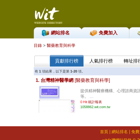
網站排名
免費加入
目錄
>
醫藥教育與科學
貢獻排行榜
人氣排行榜
轉址排
有
1
項結果，以下是第
1-20
項。
1. 台灣精神醫學網
[醫藥教育與科學]
提供精神醫療機構、心理諮商資
等。 ...
0 Hit
統計報表
1058862.wit.com.tw
首頁
|
網站排名
|
免費