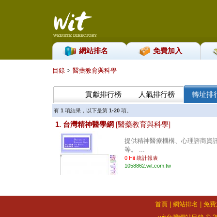
網站排名
免費加入
目錄
>
醫藥教育與科學
貢獻排行榜
人氣排行榜
轉址排
有
1
項結果，以下是第
1-20
項。
1. 台灣精神醫學網
[醫藥教育與科學]
提供精神醫療機構、心理諮商資
等。 ...
0 Hit
統計報表
1058862.wit.com.tw
首頁
|
網站排名
|
免費