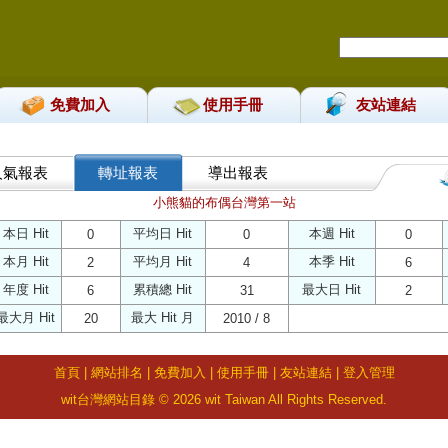
免費加入
使用手冊
友站連結
人氣報表
轉址報表
導出報表
小熊貓的布偶台灣第一站
本日 Hit
平均日 Hit
本週 Hit
0
0
0
本月 Hit
平均月 Hit
本季 Hit
2
4
6
年度 Hit
累積總 Hit
最大日 Hit
6
31
2
最大月 Hit
最大 Hit 月
20
2010 / 8
首頁
|
網站排名
|
免費加入
|
使用手冊
|
友站連結
|
登入管理
wit台灣網站目錄 © 2026 wit Taiwan All Rights Reserved.