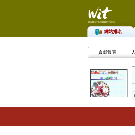
網站排名
貢獻報表