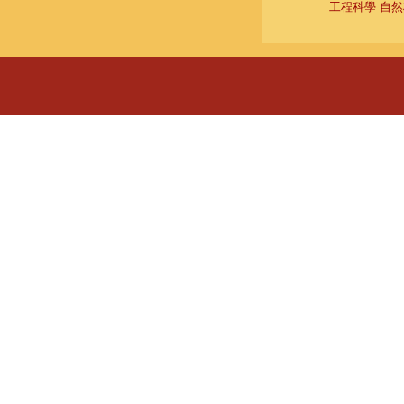
工程科學
自然