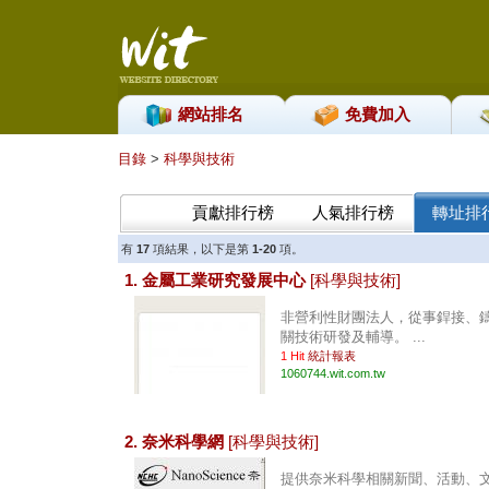
網站排名
免費加入
目錄
>
科學與技術
貢獻排行榜
人氣排行榜
轉址排
有
17
項結果，以下是第
1-20
項。
1. 金屬工業研究發展中心
[科學與技術]
非營利性財團法人，從事銲接、
關技術研發及輔導。 ...
1 Hit
統計報表
1060744.wit.com.tw
2. 奈米科學網
[科學與技術]
提供奈米科學相關新聞、活動、