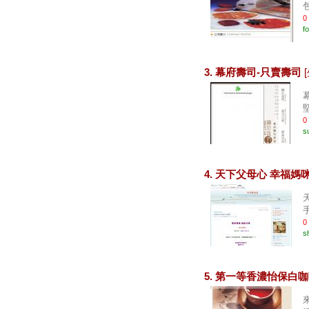
0
f
3. 幕府壽司-只賣壽司
堅
0
s
4. 天下父母心 幸福媽
0
s
5. 第一等香濃怡保白