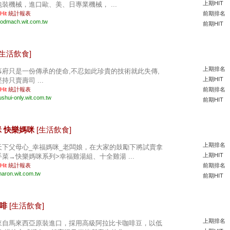
上期HIT
包裝機械，進口歐、美、日專業機械， ...
 Hit
統計報表
前期排名
oodmach.wit.com.tw
前期HIT
[生活飲食]
上期排名
幕府只是一份傳承的使命,不忍如此珍貴的技術就此失傳,
上期HIT
持只賣壽司 ...
 Hit
統計報表
前期排名
ushui-only.wit.com.tw
前期HIT
咪 快樂媽咪
[生活飲食]
上期排名
天下父母心_幸福媽咪_老闆娘，在大家的鼓勵下將試賣拿
上期HIT
手菜→快樂媽咪系列>幸福雞湯組、十全雞湯 ...
 Hit
統計報表
前期排名
haron.wit.com.tw
前期HIT
咖啡
[生活飲食]
上期排名
來自馬來西亞原裝進口，採用高級阿拉比卡咖啡豆，以低