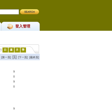
登入管理
行
日
週
月
季
[1]
[第一頁]
[下一頁] [最終頁]
9
0
9
0
9