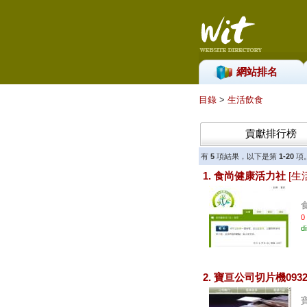
網站排名
目錄
>
生活飲食
貢獻排行榜
有
5
項結果，以下是第
1-20
項
1. 食尚健康活力社
[生
0
d
2. 寶亘公司切片機0932-