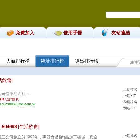
免費加入
使用手冊
友站連結
人氣排行榜
轉址排行榜
導出排行榜
總排
。
活飲食]
上期排名
食尚健康活力社 ...
上期HIT
 Hit
統計報表
前期排名
iscuz980810.wit.com.tw
前期HIT
504693
[生活飲食]
上期排名
寶亘公司創立於1992年，專營食品§肉品加工機械，真空