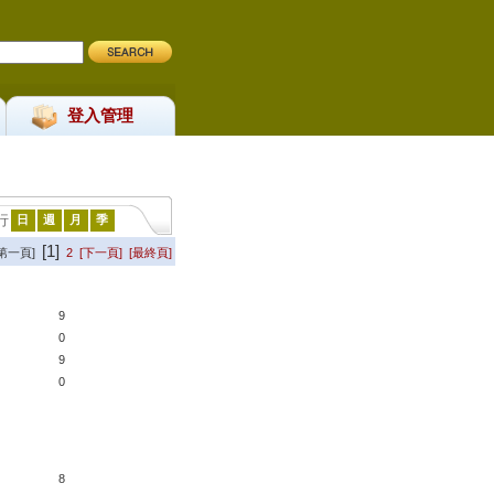
登入管理
行
日
週
月
季
[1]
[第一頁]
2
[下一頁]
[最終頁]
9
0
9
0
8