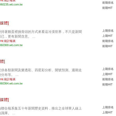
 Hit
統計報表
前期排名
060235.wit.com.tw
前期HIT
媒體]
上期排名
秉持著雞蛋裡挑骨頭的方式來看這冷漠世界，不只是新聞
上期HIT
而已，更有新聞含意。 ...
 Hit
統計報表
前期排名
060369.wit.com.tw
前期HIT
體]
上期排名
提供各類新聞及樂透彩、四星彩分析、開號預測、週期走
上期HIT
分布等。 ...
 Hit
統計報表
前期排名
060364.wit.com.tw
前期HIT
媒體]
上期排名
由聯合報系集五十年新聞歷史資料，推出之全球華人線上
上期HIT
識庫。 ...