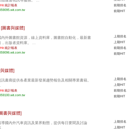
媒體隨選視訊等服務。 ...
 Hit
統計報表
前期排名
059095.wit.com.tw
前期HIT
站
[圖書與媒體]
上期排名
國內外圖書館資源，線上資料庫，圖書館自動化，最新書
上期HIT
目，出版者資料庫。 ...
 Hit
統計報表
前期排名
059096.wit.com.tw
前期HIT
書與媒體]
上期排名
資訊書廊提供各產業最新發展趨勢報告及相關專業書籍。
上期HIT
.
 Hit
統計報表
前期排名
059100.wit.com.tw
前期HIT
[圖書與媒體]
上期排名
報導國內外汽車資訊及業界動態，提供每日要聞及討論
上期HIT
。 ...