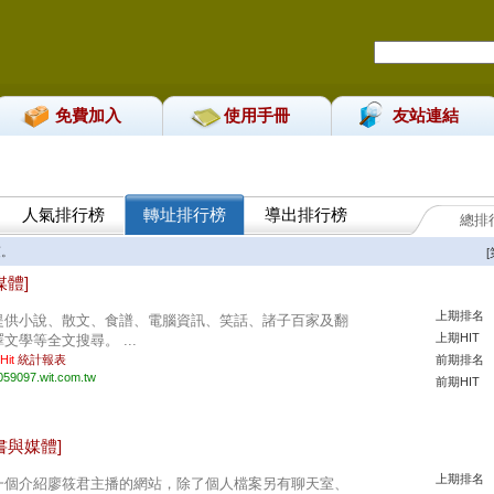
免費加入
使用手冊
友站連結
人氣排行榜
轉址排行榜
導出排行榜
總排
。
媒體]
上期排名
提供小說、散文、食譜、電腦資訊、笑話、諸子百家及翻
上期HIT
譯文學等全文搜尋。 ...
 Hit
統計報表
前期排名
059097.wit.com.tw
前期HIT
書與媒體]
上期排名
一個介紹廖筱君主播的網站，除了個人檔案另有聊天室、