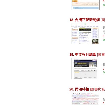
0
1
18. 台灣正聲新聞網
[
導
0
1
19. 中文報刊總匯
[圖
0
1
20. 民治時報
[圖書與媒
0