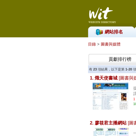
網站排名
目錄
>
圖書與媒體
貢獻排行榜
有
23
項結果，以下是第
1-20
項
1. 熾天使書城
[圖書與
1
1
2. 廖筱君主播網站
[圖