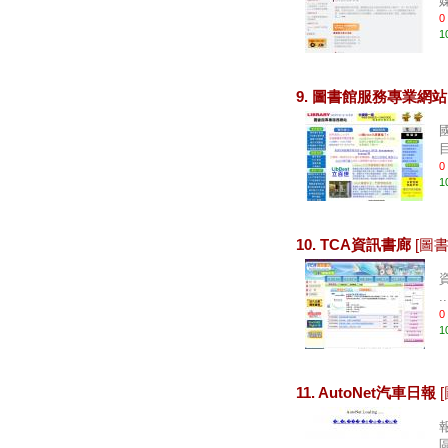
0
1
9. 圖書館服務專業網
0
1
10. TCA資訊書廊
[圖
..
0
1
11. AutoNet汽車日報
區