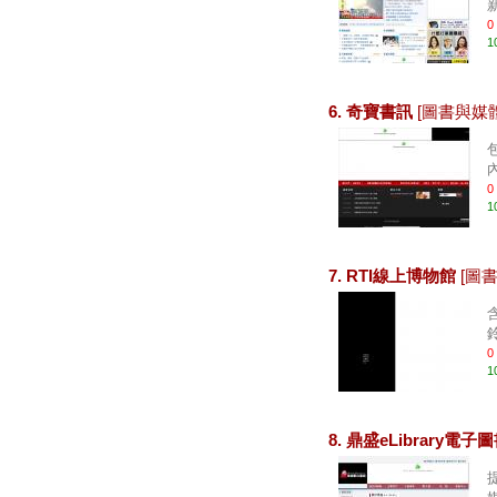
0
1
6. 奇寶書訊
[圖書與媒體
0
1
7. RTI線上博物館
[圖
鈴
0
1
8. 鼎盛eLibrary電子