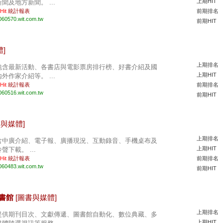
上期HIT
新聞及地方新聞。 ...
 Hit
統計報表
前期排名
060570.wit.com.tw
前期HIT
]
上期排名
包含最新活動、各書店與電影票房排行榜、好書介紹及國
上期HIT
內外作家介紹等。 ...
 Hit
統計報表
前期排名
060516.wit.com.tw
前期HIT
書與媒體]
上期排名
含中廣介紹、電子報、廣播現況、互動錄音、手機桌布及
上期HIT
聲下載。 ...
 Hit
統計報表
前期排名
060483.wit.com.tw
前期HIT
圖書館
[圖書與媒體]
上期排名
提供期刊目次、文獻傳遞、圖書館自動化、數位典藏、多
上期HIT