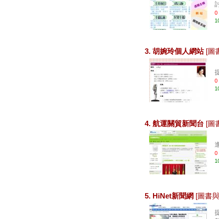
0
1
3. 胡婉玲個人網站
[圖
0
1
4. 航運關貿新聞台
[圖
0
1
5. HiNet新聞網
[圖書與