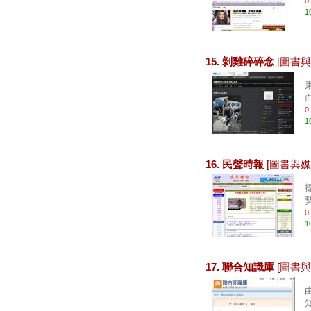
0
1
15. 剝雞碎碎念
[圖書與
0
1
16. 民聲時報
[圖書與媒
勢
0
1
17. 聯合知識庫
[圖書與
知