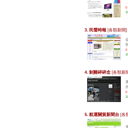
..
0
1
3. 民聲時報
[各類新聞]
勢
0
1
4. 剝雞碎碎念
[各類新聞
0
1
5. 航運關貿新聞台
[各