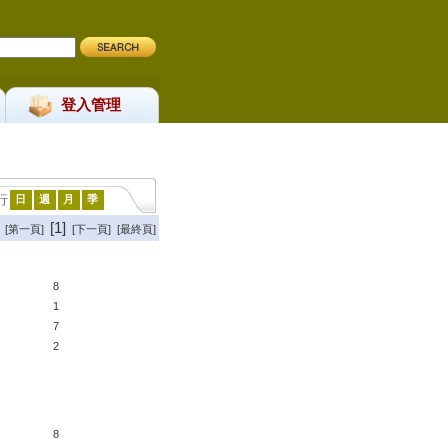
登入管理
行
日
週
月
季
[1]
[第一頁]
[下一頁] [最終頁]
8
1
7
2
8