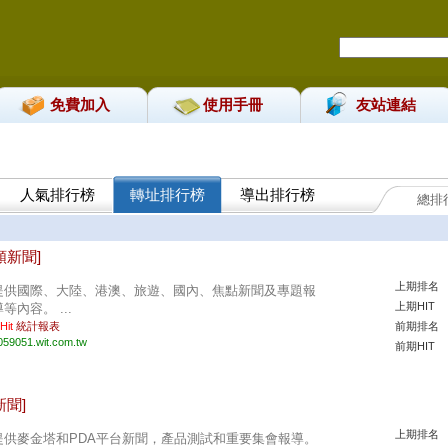
免費加入
使用手冊
友站連結
人氣排行榜
轉址排行榜
導出排行榜
總排
。
類新聞]
上期排名
提供國際、大陸、港澳、旅遊、國內、焦點新聞及專題報
上期HIT
等內容。 ...
 Hit
統計報表
前期排名
059051.wit.com.tw
前期HIT
新聞]
上期排名
提供麥金塔和PDA平台新聞，產品測試和重要集會報導。