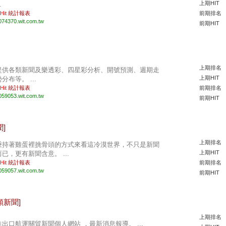
上期HIT
.
 Hit
統計報表
前期排名
074370.wit.com.tw
前期HIT
上期排名
提供各類新聞及樂透彩、四星彩分析、開號預測、週期走
上期HIT
分布等。 ...
 Hit
統計報表
前期排名
059053.wit.com.tw
前期HIT
]
上期排名
秉持著雞蛋裡挑骨頭的方式來看這冷漠世界，不只是新聞
上期HIT
而已，更有新聞含意。 ...
 Hit
統計報表
前期排名
059057.wit.com.tw
前期HIT
類新聞]
上期排名
進出口航運關貿新聞個人網站 ，最新消息報導。 ...