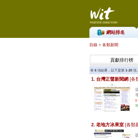
網站排名
目錄
>
各類新聞
貢獻排行榜
有
6
項結果，以下是第
1-20
項
1. 台灣正聲新聞網
[各
導
0
1
2. 老地方冰果室
[各類