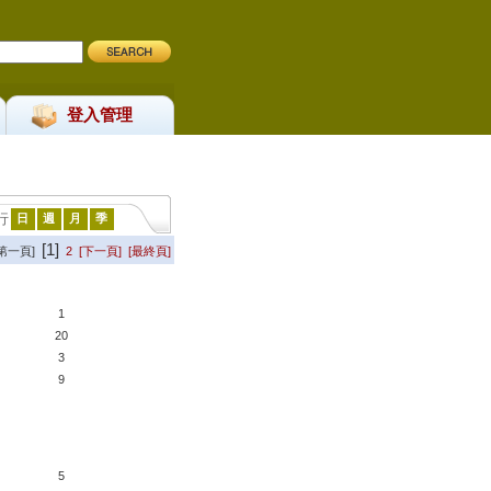
登入管理
行
日
週
月
季
[1]
[第一頁]
2
[下一頁]
[最終頁]
1
20
3
9
5