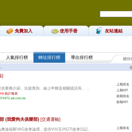
免費加入
使用手冊
友站連結
人氣排行榜
轉址排行榜
導出排行榜
總排
。
]
上期排名
提供業務介紹、法規查詢、線上申辦及相關資訊等。 ...
上期HIT
 Hit
統計報表
前期排名
074372.wit.com.tw
前期HIT
 俱樂部 (我愛狗夫俱樂部)
[交通運輸]
上期排名
為奧迪福斯VAG改車論壇，提供ViVi五代GTI改車日記、