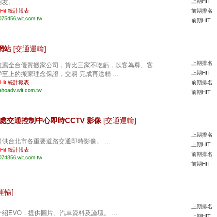
上期HIT
友。 ...
 Hit
統計報表
前期排名
075456.wit.com.tw
前期HIT
家網站
[交通運輸]
上期排名
推薦全台優質搬家公司，貨比三家不吃虧，以客為尊、客
上期HIT
戶至上的搬家理念保證，交易 完成再送精 ...
 Hit
統計報表
前期排名
ahoadv.wit.com.tw
前期HIT
程處交通控制中心即時CCTV 影像
[交通運輸]
上期排名
提供台北市各重要道路交通即時影像。 ...
上期HIT
 Hit
統計報表
前期排名
074856.wit.com.tw
前期HIT
運輸]
上期排名
介紹EVO，提供圖片、汽車資料及論壇。 ...
上期HIT