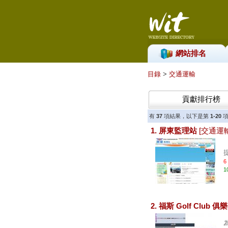
網站排名
目錄
>
交通運輸
貢獻排行榜
有
37
項結果，以下是第
1-20
項
1. 屏東監理站
[交通運輸
6
1
2. 福斯 Golf Club