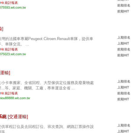
 Hit
統計報表
前期排名
075593.wit.com.tw
前期HIT
]
上期排名
灣的法國車專屬Peugeot.Citroen.Renault車隊，提供車
上期HIT
手、車隊交流。 ...
 Hit
統計報表
前期排名
075023.wit.com.tw
前期HIT
運輸]
上期排名
大小卡車搬家、全省回程、大型傢俱定位服務及廢棄物處
上期HIT
理...等。家庭、機關、工廠，專車運送全省 ...
 Hit
統計報表
前期排名
hiou88888.wit.com.tw
前期HIT
票系統
[交通運輸]
上期排名
提供單程訂位及去回程訂位、班次查詢、網路訂票操作說
上期HIT
等。 ...