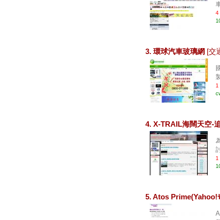
車
4
1
3. 環球汽車玻璃網
[交
1
c
4. X-TRAIL海闊天
討
1
1
5. Atos Prime(Yah