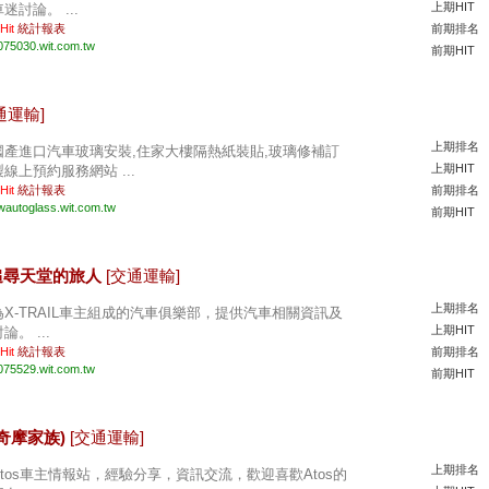
上期HIT
迷討論。 ...
 Hit
統計報表
前期排名
075030.wit.com.tw
前期HIT
通運輸]
上期排名
國產進口汽車玻璃安裝,住家大樓隔熱紙裝貼,玻璃修補訂
上期HIT
製線上預約服務網站 ...
 Hit
統計報表
前期排名
wautoglass.wit.com.tw
前期HIT
空-追尋天堂的旅人
[交通運輸]
上期排名
為X-TRAIL車主組成的汽車俱樂部，提供汽車相關資訊及
上期HIT
論。 ...
 Hit
統計報表
前期排名
075529.wit.com.tw
前期HIT
oo!奇摩家族)
[交通運輸]
上期排名
Atos車主情報站，經驗分享，資訊交流，歡迎喜歡Atos的