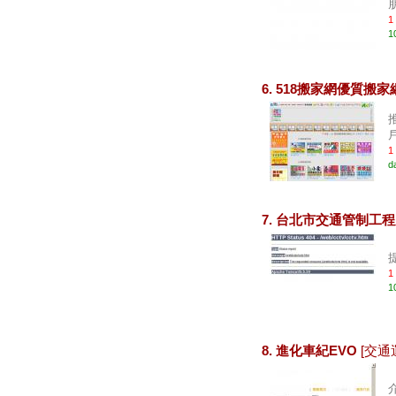
朋
1
1
6. 518搬家網優質搬
1
d
7. 台北市交通管制工
1
1
8. 進化車紀EVO
[交通