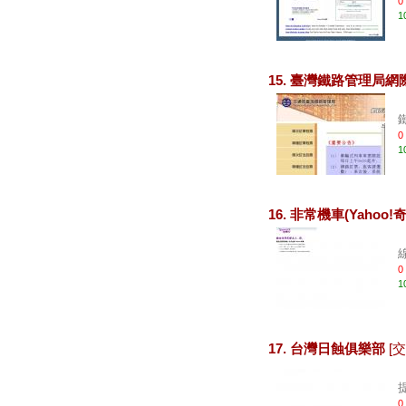
0
1
15. 臺灣鐵路管理局
0
1
16. 非常機車(Yahoo
0
1
17. 台灣日蝕俱樂部
[
0