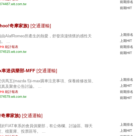
前期排名
074487.wit.com.tw
前期HIT
ahoo!奇摩家族)
[交通運輸]
上期排名
藉由AlafRomeo所產生的熱愛，舒發浪漫情懷的感性天
上期HIT
。 ...
 Hit
統計報表
前期排名
074515.wit.com.tw
前期HIT
i-max車迷俱樂部-MFF
[交通運輸]
上期排名
提供馬五(mazda 5)i-max購車注意事項、保養維修改裝、
上期HIT
寫真及聚會公告討論。 ...
 Hit
統計報表
前期排名
074579.wit.com.tw
前期HIT
oo!奇摩家族)
[交通運輸]
上期排名
屬於FIAT車系的會員俱樂部，有公佈欄、討論區、聊天
上期HIT
室、檔案庫、投票區等。 ...