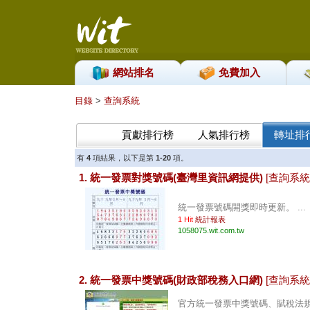
網站排名
免費加入
目錄
>
查詢系統
貢獻排行榜
人氣排行榜
轉址排
有
4
項結果，以下是第
1-20
項。
1. 統一發票對獎號碼(臺灣里資訊網提供)
[查詢系統
統一發票號碼開獎即時更新。 ...
1 Hit
統計報表
1058075.wit.com.tw
2. 統一發票中獎號碼(財政部稅務入口網)
[查詢系統
官方統一發票中獎號碼、賦稅法