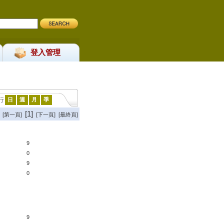
登入管理
行
日
週
月
季
[1]
[第一頁]
[下一頁] [最終頁]
9
0
9
0
9