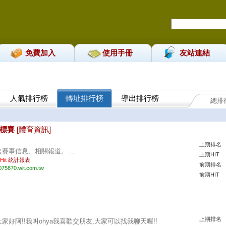
免費加入
使用手冊
友站連結
人氣排行榜
轉址排行榜
導出排行榜
總排
。
錦標賽
[體育資訊]
上期排名
含賽事信息、相關報道。 ...
上期HIT
 Hit
統計報表
前期排名
075870.wit.com.tw
前期HIT
上期排名
大家好阿!!我叫ohya我喜歡交朋友,大家可以找我聊天喔!!