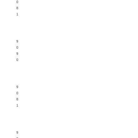
0
8
1
9
0
9
0
9
0
8
1
9