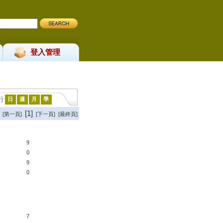
登入管理
行
日
週
月
季
[1]
[第一頁]
[下一頁] [最終頁]
9
0
9
0
7