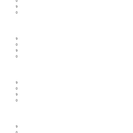
0
9
0
9
0
9
0
9
0
9
0
9
0