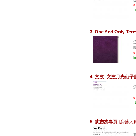
0
1
3. One And Only-
關
0
b
4. 文汶- 文汶月光仙子
..
0
1
5. 狄志杰專頁
[演藝人員