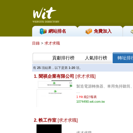
網站排名
免費加入
目錄
>
求才求職
貢獻排行榜
人氣排行榜
轉址排
有
25
項結果，以下是第
1-20
項。
1. 聞祺企業有限公司
[求才求職]
製造電源轉換器、車用免持聽筒
...
1 Hit
統計報表
1074490.wit.com.tw
2. 軼工作室
[求才求職]
求才求職。 ...