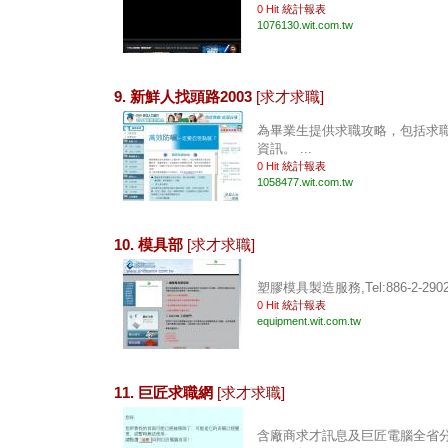
0 Hit
統計報表
1076130.wit.com.tw
9. 新鮮人找頭路2003
[求才求職]
為畢業生提供求職攻略，包括求
資訊。 ...
0 Hit
統計報表
1058477.wit.com.tw
10. 模具部
[求才求職]
塑膠模具製造服務,Tel:886-2-290266
0 Hit
統計報表
equipment.wit.com.tw
11. 巨匠求職網
[求才求職]
含廠商求才訊息及巨匠電腦全省分校