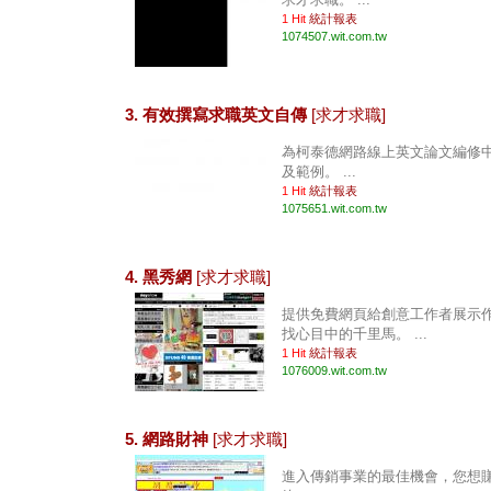
1 Hit
統計報表
1074507.wit.com.tw
3. 有效撰寫求職英文自傳
[求才求職]
為柯泰德網路線上英文論文編修
及範例。 ...
1 Hit
統計報表
1075651.wit.com.tw
4. 黑秀網
[求才求職]
提供免費網頁給創意工作者展示
找心目中的千里馬。 ...
1 Hit
統計報表
1076009.wit.com.tw
5. 網路財神
[求才求職]
進入傳銷事業的最佳機會，您想