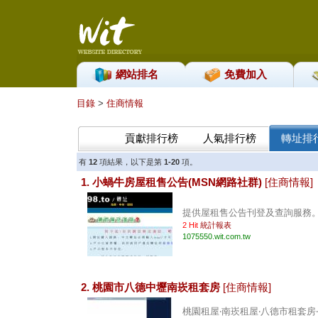
網站排名
免費加入
目錄
>
住商情報
貢獻排行榜
人氣排行榜
轉址排
有
12
項結果，以下是第
1-20
項。
1. 小蝸牛房屋租售公告(MSN網路社群)
[住商情報]
提供屋租售公告刊登及查詢服務。 .
2 Hit
統計報表
1075550.wit.com.tw
2. 桃園市八德中壢南崁租套房
[住商情報]
桃園租屋‧南崁租屋‧八德市租套房