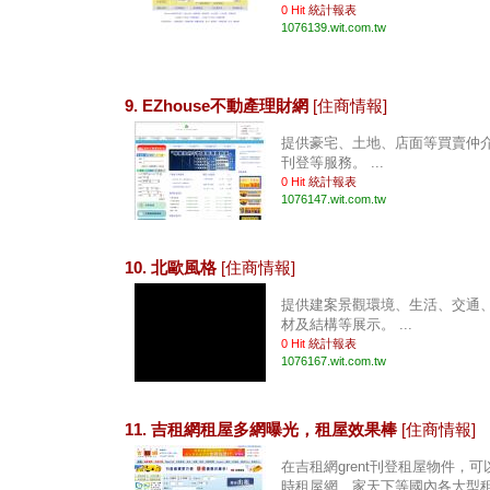
0 Hit
統計報表
1076139.wit.com.tw
9. EZhouse不動產理財網
[住商情報]
提供豪宅、土地、店面等買賣仲
刊登等服務。 ...
0 Hit
統計報表
1076147.wit.com.tw
10. 北歐風格
[住商情報]
提供建案景觀環境、生活、交通
材及結構等展示。 ...
0 Hit
統計報表
1076167.wit.com.tw
11. 吉租網租屋多網曝光，租屋效果棒
[住商情報]
在吉租網grent刊登租屋物件，
時租屋網、家天下等國內各大型租屋