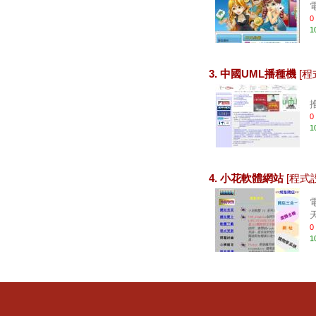
0
1
3. 中國UML播種機
[程
推
0
1
4. 小花軟體網站
[程式
天
0
1