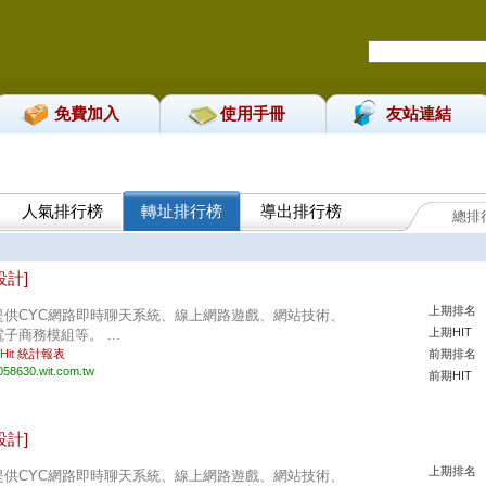
免費加入
使用手冊
友站連結
人氣排行榜
轉址排行榜
導出排行榜
總排
。
設計]
上期排名
提供CYC網路即時聊天系統、線上網路遊戲、網站技術、
上期HIT
電子商務模組等。 ...
 Hit
統計報表
前期排名
058630.wit.com.tw
前期HIT
設計]
上期排名
提供CYC網路即時聊天系統、線上網路遊戲、網站技術、