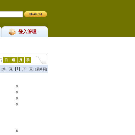
登入管理
行
日
週
月
季
[1]
[第一頁]
[下一頁] [最終頁]
9
0
9
0
8