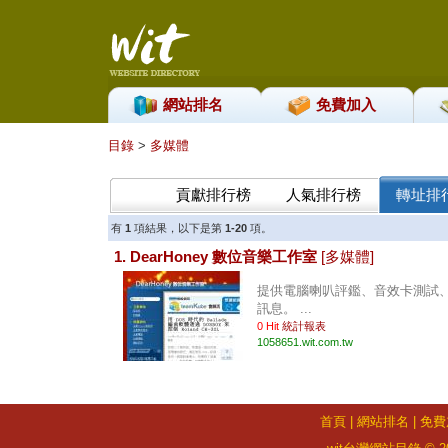
網站排名
免費加入
目錄
>
多媒體
貢獻排行榜
人氣排行榜
轉址排
有
1
項結果，以下是第
1-20
項。
1. DearHoney 數位音樂工作室
[多媒體]
提供電腦喇叭評鑑、音效卡測試、M
訊息。 ...
0 Hit
統計報表
1058651.wit.com.tw
首頁
|
網站排名
|
免費