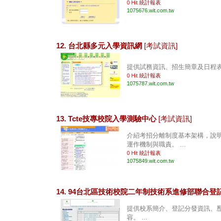
0 Hit
統計報表
1075676.wit.com.tw
12. 台北縣多元入學資訊網
[考試資訊]
提供試務資訊、招生簡章及日程表等
0 Hit
統計報表
1075787.wit.com.tw
13. Tcte技專校院入學測驗中心
[考試資訊]
介紹考招分離制度基本架構，說明"
運作機制與職責。 ...
0 Hit
統計報表
1075849.wit.com.tw
14. 94台北區技術校院二年制技術系進修部聯合登
提供校系簡介、登記分發資訊、
容。 ...