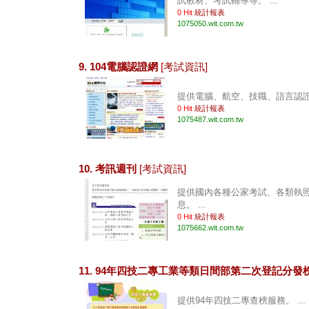
試教材、考試輔導等。 ...
0 Hit
統計報表
1075050.wit.com.tw
9. 104電腦認證網
[考試資訊]
提供電腦、航空、技職、語言認證介
0 Hit
統計報表
1075487.wit.com.tw
10. 考訊週刊
[考試資訊]
提供國內各種公家考試、各類執
息。 ...
0 Hit
統計報表
1075662.wit.com.tw
11. 94年四技二專工業等類日間部第二次登記分發
提供94年四技二專查榜服務。 ...