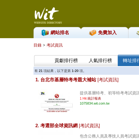
網站排名
免費加入
目錄
>
考試資訊
貢獻排行榜
人氣排行榜
轉址排
有
21
項結果，以下是第
1-20
項。
1. 台北市基層特考考題大補站
[考試資訊]
提供基層特考、初等特考考試資訊與
1 Hit
統計報表
1075834.wit.com.tw
2. 考選部全球資訊網
[考試資訊]
包含公務人員及專技人員考試資