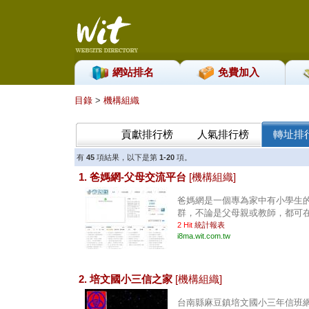
網站排名
免費加入
目錄
>
機構組織
貢獻排行榜
人氣排行榜
轉址排
有
45
項結果，以下是第
1-20
項。
1. 爸媽網-父母交流平台
[機構組織]
爸媽網是一個專為家中有小學生
群，不論是父母親或教師，都可在爸
2 Hit
統計報表
i8ma.wit.com.tw
2. 培文國小三信之家
[機構組織]
台南縣麻豆鎮培文國小三年信班