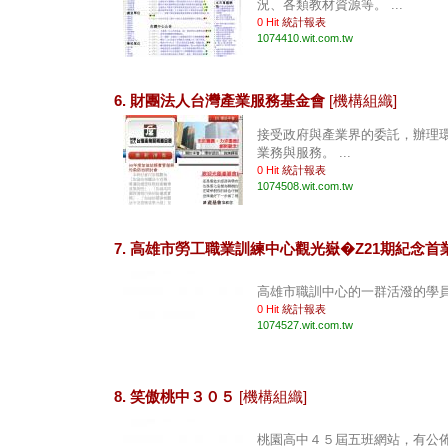
況、各類教材資源等。 ...
0 Hit
統計報表
1074410.wit.com.tw
6. 財團法人台灣產業服務基金會
[機構組織]
接受政府與產業界的委託，辦理
業務與服務。 ...
0 Hit
統計報表
1074508.wit.com.tw
7. 高雄市勞工職業訓練中心觀光嶽�Z21期紀念首
高雄市職訓中心的一群活潑的學員受
0 Hit
統計報表
1074527.wit.com.tw
8. 笑傲桃中３０５
[機構組織]
桃園高中４５屆五班網站，有公佈欄