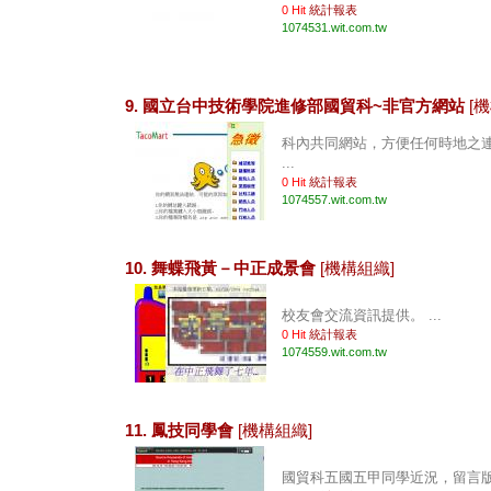
0 Hit
統計報表
1074531.wit.com.tw
9. 國立台中技術學院進修部國貿科~非官方網站
[
科內共同網站，方便任何時地之
...
0 Hit
統計報表
1074557.wit.com.tw
10. 舞蝶飛黃－中正成景會
[機構組織]
校友會交流資訊提供。 ...
0 Hit
統計報表
1074559.wit.com.tw
11. 鳳技同學會
[機構組織]
國貿科五國五甲同學近況，留言版，