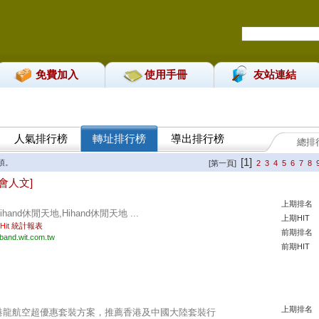
免費加入
使用手冊
友站連結
人氣排行榜
轉址排行榜
導出排行榜
總排
[1]
項。
[第一頁]
2
3
4
5
6
7
8
社會人文]
上期排名
ihand休閒天地,Hihand休閒天地 ...
上期HIT
 Hit
統計報表
前期排名
iband.wit.com.tw
前期HIT
上期排名
港龍航空超優惠套裝方案，推薦香港及中國大陸套裝行