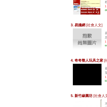
1
d
3. 易攝網
[社會人文]
易
1
e
4. 奇奇整人玩具之家
[
1
ki
5. 新竹緣圓坊
[社會人文