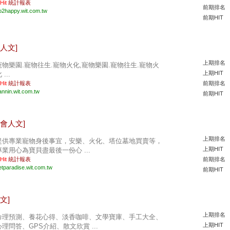
 Hit
統計報表
前期排名
o2happy.wit.com.tw
前期HIT
人文]
上期排名
寵物樂園.寵物往生.寵物火化,寵物樂園.寵物往生.寵物火
上期HIT
 ...
 Hit
統計報表
前期排名
annin.wit.com.tw
前期HIT
社會人文]
上期排名
提供專業寵物身後事宜，安樂、火化、塔位墓地買賣等，
上期HIT
專業用心為寶貝盡最後一份心 ...
 Hit
統計報表
前期排名
etparadise.wit.com.tw
前期HIT
文]
上期排名
命理預測、養花心得、淡香咖啡、文學寶庫、手工大全、
上期HIT
心理問答、GPS介紹、散文欣賞 ...