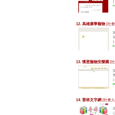
1
s
12. 高雄康寧寵物
[社會
化
1
k
13. 懷恩寵物安樂園
[
1
p
14. 普林文字網
[社會人