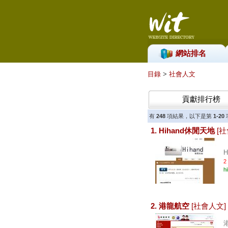
網站排名
目錄
>
社會人文
貢獻排行榜
有
248
項結果，以下是第
1-20
1. Hihand休閒天地
[
H
2
h
2. 港龍航空
[社會人文]