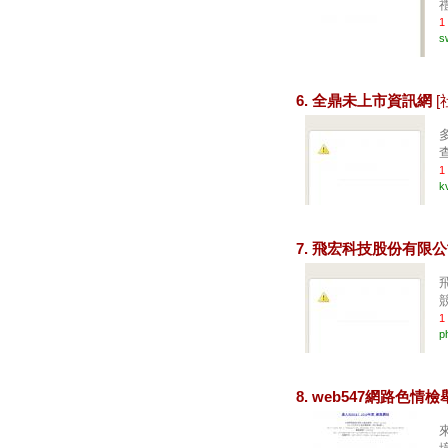
1
s
6. 全鼎未上市資訊網
[
查
1
k
7. 飛宏科技股份有限
1
p
8. web547網路色情檢