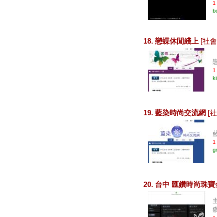
1
b
18. 戀蝶休閒綫上
[社會
戀
1
k
19. 藍染時尚交流網
[
1
g
20. 台中 匯鑽時尚珠
鑽