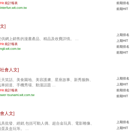
 Hit
統計報表
前期排名
rinterfun.wit.com.tw
前期HIT
文]
上期排名
提供網上銷售的漫晝產品、精品及收費詳情。 ...
上期HIT
 Hit
統計報表
前期排名
ngli.wit.com.tw
前期HIT
[社會人文]
上期排名
天天笑話、美食園地、美容護膚、星座故事、新秀服飾、
上期HIT
汽車頻道、手機秀場、動漫話題 ...
 Hit
統計報表
前期排名
ower-tsunami.wit.com.tw
前期HIT
社會人文]
上期排名
玩具批發、經銷,包括可動人偶、超合金玩具、電影雕像、
上期HIT
扭蛋及盒玩等。 ...