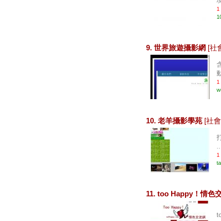
1
1
9. 世界旅遊攝影網
[社
動
1
w
10. 老羊攝影學苑
[社會
..
1
t
11. too Happy！情
t