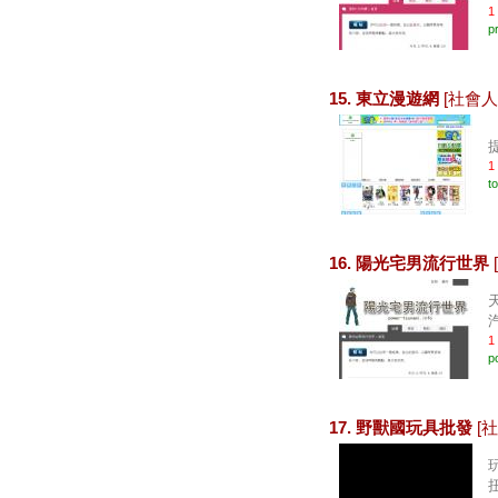
1
p
15. 東立漫遊網
[社會人
1
to
16. 陽光宅男流行世界
1
p
17. 野獸國玩具批發
[