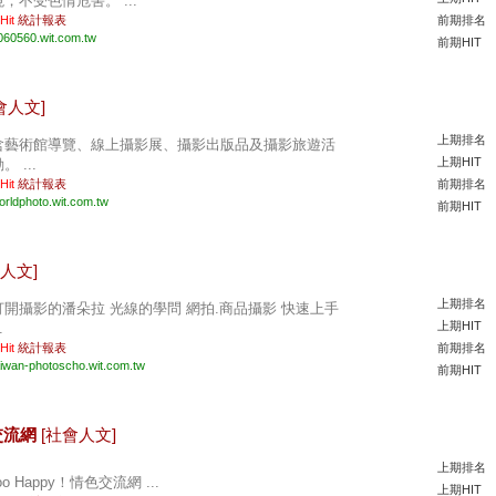
境，不受色情危害。 ...
 Hit
統計報表
前期排名
060560.wit.com.tw
前期HIT
會人文]
上期排名
含藝術館導覽、線上攝影展、攝影出版品及攝影旅遊活
上期HIT
。 ...
 Hit
統計報表
前期排名
orldphoto.wit.com.tw
前期HIT
人文]
上期排名
打開攝影的潘朵拉 光線的學問 網拍.商品攝影 快速上手
上期HIT
.
 Hit
統計報表
前期排名
aiwan-photoscho.wit.com.tw
前期HIT
色交流網
[社會人文]
上期排名
oo Happy！情色交流網 ...
上期HIT