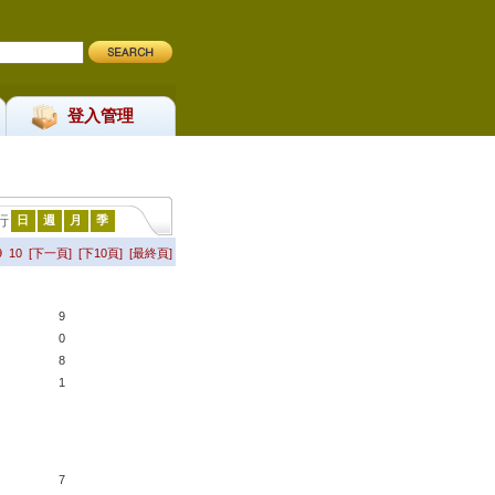
登入管理
行
日
週
月
季
9
10
[下一頁]
[下10頁]
[最終頁]
9
0
8
1
7