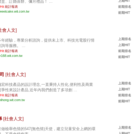
上期HIT
禮盒、訂婚喜餅、彌月禮品！ ...
 Hit
統計報表
前期排名
weetcake.wit.com.tw
前期HIT
社會人文]
上期排名
多年經驗，專業分析諮詢，提供未上市、科技光電股行情
上期HIT
詢等服務。 ...
 Hit
統計報表
前期排名
v168.wit.com.tw
前期HIT
公司
[社會人文]
上期排名
飛宏科技產品的設計理念,一直秉持人性化,便利性及商業
上期HIT
競爭性來設計產品,近年內我們創造了多項創 ...
 Hit
統計報表
前期排名
hihong.wit.com.tw
前期HIT
舉
[社會人文]
上期排名
來做檢舉色情的547(無色情)天使，建立兒童安全上網的環
上期HIT