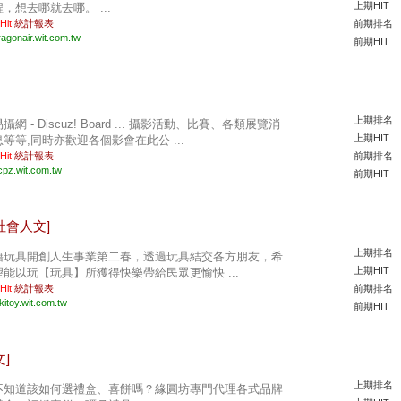
上期HIT
程，想去哪就去哪。 ...
 Hit
統計報表
前期排名
ragonair.wit.com.tw
前期HIT
上期排名
攝網 - Discuz! Board ... 攝影活動、比賽、各類展覽消
上期HIT
息等等,同時亦歡迎各個影會在此公 ...
 Hit
統計報表
前期排名
cpz.wit.com.tw
前期HIT
社會人文]
上期排名
藉玩具開創人生事業第二春，透過玩具結交各方朋友，希
上期HIT
望能以玩【玩具】所獲得快樂帶給民眾更愉快 ...
 Hit
統計報表
前期排名
kitoy.wit.com.tw
前期HIT
]
上期排名
不知道該如何選禮盒、喜餅嗎？緣圓坊專門代理各式品牌