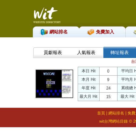
網站排名
免費加入
貢獻報表
人氣報表
轉址報表
台
本日 Hit
平均日 H
0
本月 Hit
平均月 H
9
年度 Hit
累積總 H
24
最大月 Hit
最大 Hit
15
首頁
|
網站排名
|
免費
wit台灣網站目錄 © 2026 