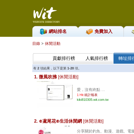
網站排名
免費加入
目錄
>
休閒活動
貢獻排行榜
人氣排行榜
轉址排
有
2
項結果，以下是第
1-20
項。
1. 微風吹拂
[休閒活動]
愛，沒有終點 ...
1 Hit
統計報表
kiki810305.wit.com.tw
2. ⊕鳶尾花⊕生活休閒網
[休閒活動]
分享關於釣魚、動漫、遊戲、電