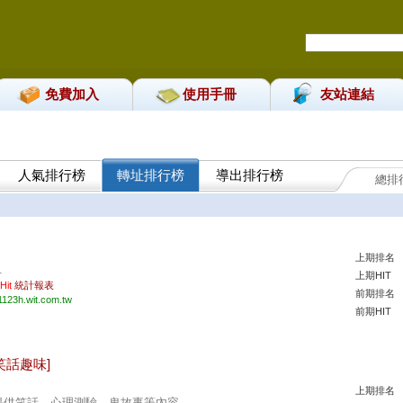
免費加入
使用手冊
友站連結
人氣排行榜
轉址排行榜
導出排行榜
總排
。
上期排名
.
上期HIT
 Hit
統計報表
前期排名
1123h.wit.com.tw
前期HIT
笑話趣味]
上期排名
提供笑話、心理測驗、鬼故事等內容。 ...