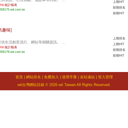
上期HIT
 Hit
統計報表
前期排名
058175.wit.com.tw
前期HIT
話趣味]
上期排名
提供生活創意流行、網站等相關資訊。 ...
上期HIT
 Hit
統計報表
前期排名
058178.wit.com.tw
前期HIT
首頁
|
網站排名
|
免費加入
|
使用手冊
|
友站連結
|
登入管理
wit台灣網站目錄 © 2026 wit Taiwan All Rights Reserved.