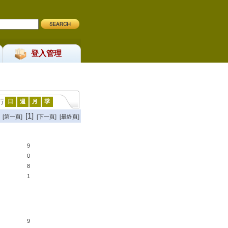
登入管理
行
日
週
月
季
[1]
[第一頁]
[下一頁] [最終頁]
9
0
8
1
9