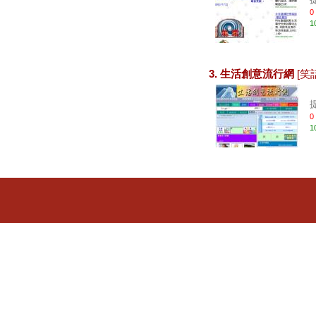
0
1
3. 生活創意流行網
[笑
0
1