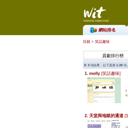
網站排名
目錄
>
笑話趣味
貢獻排行榜
有
3
項結果，以下是第
1-20
項
1. molly
[笑話趣味]
..
1
e
2. 天堂與地獄的通道
[