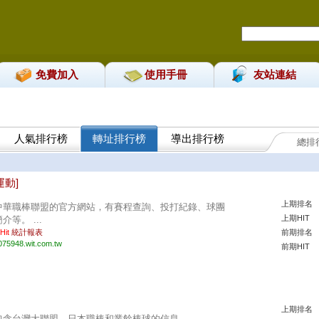
免費加入
使用手冊
友站連結
人氣排行榜
轉址排行榜
導出排行榜
總排
。
運動]
上期排名
中華職棒聯盟的官方網站，有賽程查詢、投打紀錄、球團
上期HIT
介等。 ...
 Hit
統計報表
前期排名
075948.wit.com.tw
前期HIT
上期排名
包含台灣大聯盟、日本職棒和業餘棒球的信息。 ...